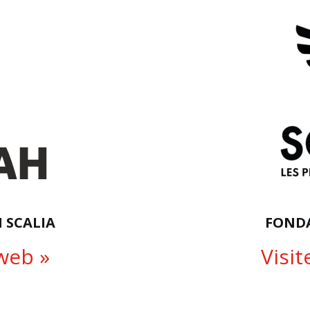
 SCALIA
FONDA
 web »
Visit